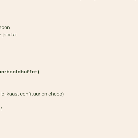
soon
r jaartal
oorbeeldbuffet)
ie, kaas, confituur en choco)
t  