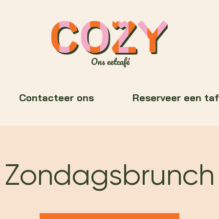
Contacteer ons
Reserveer een taf
Zondagsbrunch