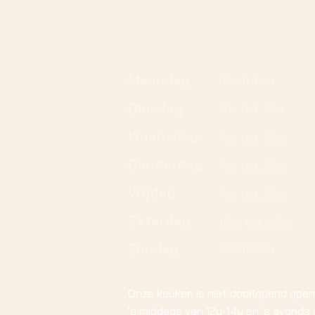
Openingsuren
Maandag
Gesloten
Dinsdag
11u tot 18u
Woensdag
11u tot 18u
Donderdag
11u tot 22u
Vrijdag
11u tot 22u
Zaterdag
16u tot 22u
Gesloten
Zondag
Onze keuken is niet doorlopend open
's middags van 12u-14u en 's avonds 