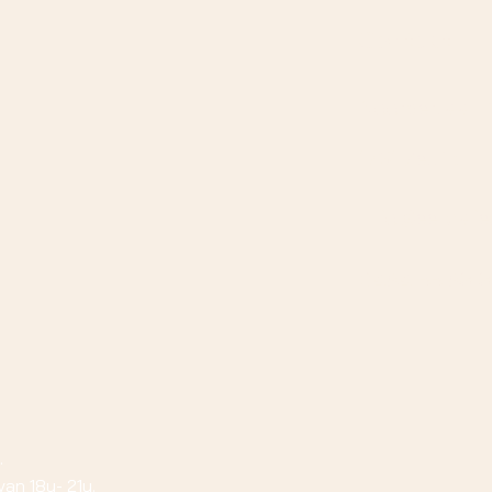
Contact
Noorderlaan 
1731 Zellik
Info@eetcafe
0494 55 98 
.
van 18u- 21u.