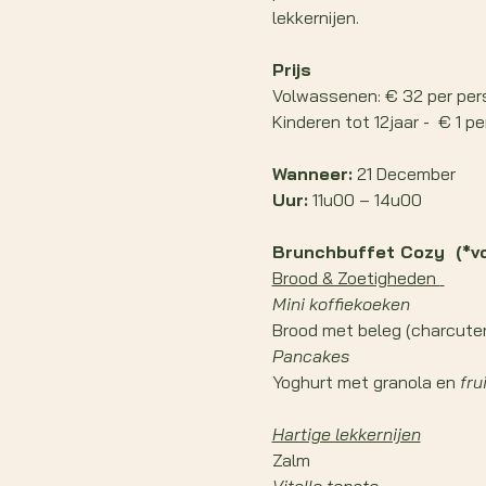
lekkernijen.
Prijs 
Volwassenen: € 32 per per
Kinderen tot 12jaar -  € 1 pe
Wanneer:
 21 December
Uur:
 11u00 – 14u00
Brunchbuffet Cozy  (*v
Brood & Zoetigheden 
Mini koffiekoeken 
Brood met beleg (charcuter
Pancakes 
Yoghurt met granola en 
frui
Hartige lekkernijen
Zalm 