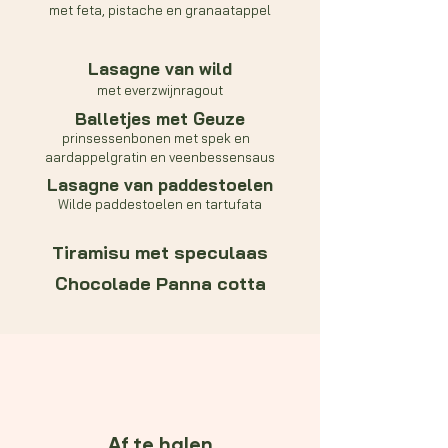
met feta, pistache en granaatappel
Lasagne van wild
met everzwijnragout
Balletjes met Geuze
prinsessenbonen met spek en
aardappelgratin en veenbessensaus
Lasagne van paddestoelen
Wilde paddestoelen en tartufata
Tiramisu met speculaas
Chocolade Panna cotta
Af te halen