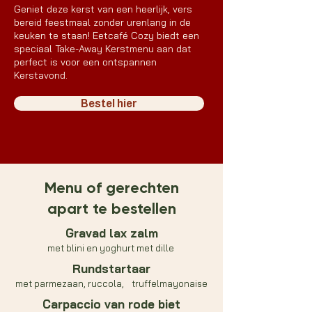
Geniet deze kerst van een heerlijk, vers
bereid feestmaal zonder urenlang in de
keuken te staan! Eetcafé Cozy biedt een
speciaal Take-Away Kerstmenu aan dat
perfect is voor een ontspannen
Kerstavond.
Bestel hier
Menu of gerechten
apart te bestellen
Gravad lax zalm
met blini en yoghurt met dille
Rundstartaar
met parmezaan, ruccola, truffelmayonaise
Carpaccio van rode biet